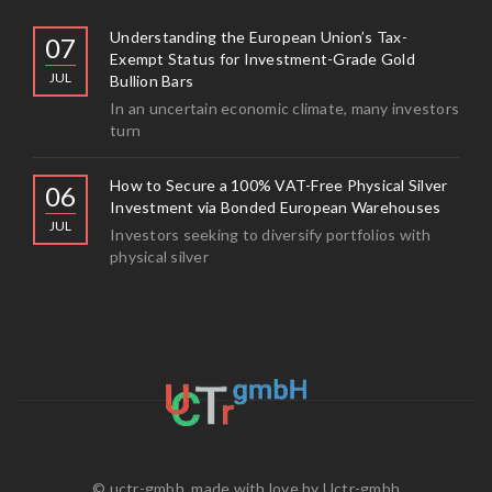
Understanding the European Union’s Tax-
07
Exempt Status for Investment-Grade Gold
JUL
Bullion Bars
In an uncertain economic climate, many investors
turn
How to Secure a 100% VAT-Free Physical Silver
06
Investment via Bonded European Warehouses
JUL
Investors seeking to diversify portfolios with
physical silver
© uctr-gmbh. made with love by
Uctr-gmbh