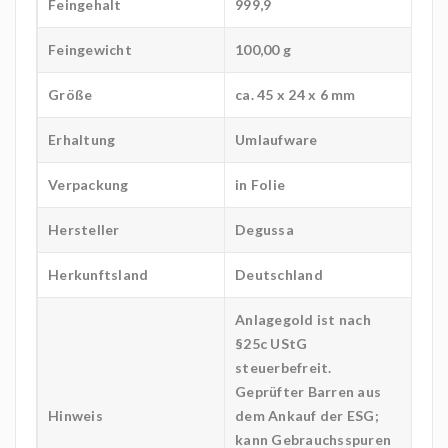
Feingehalt
999,9
Feingewicht
100,00 g
Größe
ca. 45 x 24 x 6 mm
Erhaltung
Umlaufware
Verpackung
in Folie
Hersteller
Degussa
Herkunftsland
Deutschland
Anlagegold ist nach
§25c UStG
steuerbefreit.
Geprüfter Barren aus
Hinweis
dem Ankauf der ESG;
kann Gebrauchsspuren