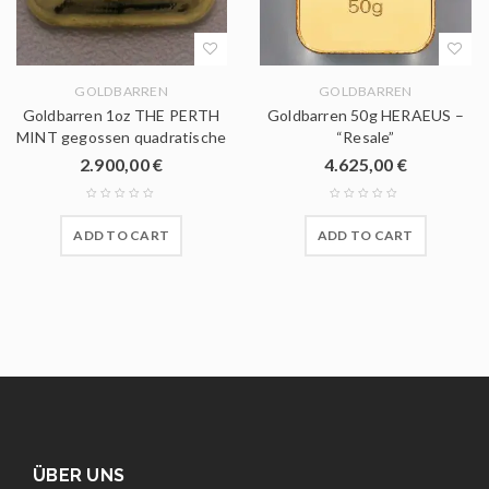
GOLDBARREN
GOLDBARREN
Goldbarren 1oz THE PERTH
Goldbarren 50g HERAEUS –
MINT gegossen quadratische
“Resale”
2.900,00
€
4.625,00
€
ADD TO CART
ADD TO CART
ÜBER UNS