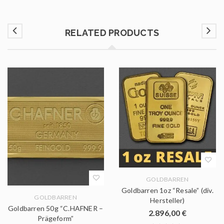
RELATED PRODUCTS
GOLDBARREN
Goldbarren 1oz “Resale” (div.
GOLDBARREN
Hersteller)
Goldbarren 50g “C.HAFNER –
2.896,00
€
Prägeform”