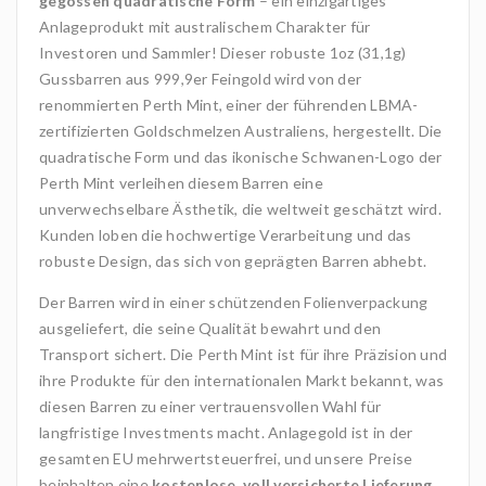
gegossen quadratische Form
– ein einzigartiges
Anlageprodukt mit australischem Charakter für
Investoren und Sammler! Dieser robuste 1oz (31,1g)
Gussbarren aus 999,9er Feingold wird von der
renommierten Perth Mint, einer der führenden LBMA-
zertifizierten Goldschmelzen Australiens, hergestellt. Die
quadratische Form und das ikonische Schwanen-Logo der
Perth Mint verleihen diesem Barren eine
unverwechselbare Ästhetik, die weltweit geschätzt wird.
Kunden loben die hochwertige Verarbeitung und das
robuste Design, das sich von geprägten Barren abhebt.
Der Barren wird in einer schützenden Folienverpackung
ausgeliefert, die seine Qualität bewahrt und den
Transport sichert. Die Perth Mint ist für ihre Präzision und
ihre Produkte für den internationalen Markt bekannt, was
diesen Barren zu einer vertrauensvollen Wahl für
langfristige Investments macht. Anlagegold ist in der
gesamten EU mehrwertsteuerfrei, und unsere Preise
beinhalten eine
kostenlose, voll versicherte Lieferung
,