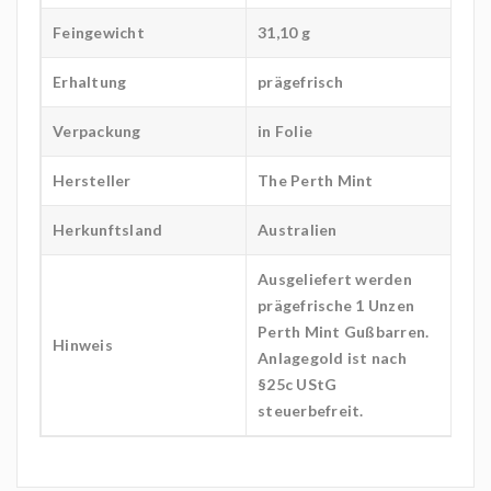
Feingewicht
31,10 g
Erhaltung
prägefrisch
Verpackung
in Folie
Hersteller
The Perth Mint
Herkunftsland
Australien
Ausgeliefert werden
prägefrische 1 Unzen
Perth Mint Gußbarren.
Hinweis
Anlagegold ist nach
§25c UStG
steuerbefreit.