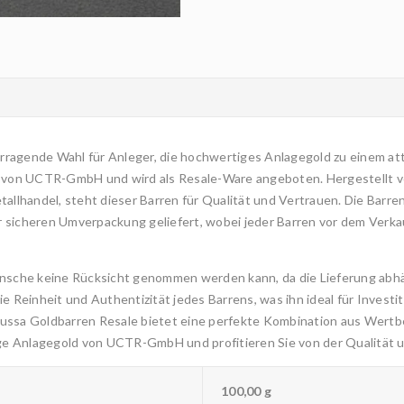
rragende Wahl für Anleger, die hochwertiges Anlagegold zu einem att
 von UCTR-GmbH und wird als Resale-Ware angeboten. Hergestellt v
etallhandel, steht dieser Barren für Qualität und Vertrauen. Die Ba
ner sicheren Umverpackung geliefert, wobei jeder Barren vor dem Verk
wünsche keine Rücksicht genommen werden kann, da die Lieferung abh
einheit und Authentizität jedes Barrens, was ihn ideal für Investiti
gussa Goldbarren Resale bietet eine perfekte Kombination aus Wertb
rtige Anlagegold von UCTR-GmbH und profitieren Sie von der Qualität
100,00 g