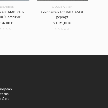
DBARREN
GOLDBARREN
 VALCAMBI (10x
Goldbarren 1oz VALCAMBI
Goldb
u) “CombiBar”
geprägt
934,00
€
2.891,00
€
uropean
Status
e Gold