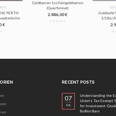
Goldbarren 1oz Feingoldbarren
REN
GOL
(Querformat)
 THE PERTH
Goldtafel
2.886,00
€
uadratische
1/10oz A
00
€
2.
ORIEN
RECENT POSTS
ren
Understanding the E
07
Union’s Tax-Exempt 
nzen
JUL
for Investment-Grad
Bullion Bars
rren