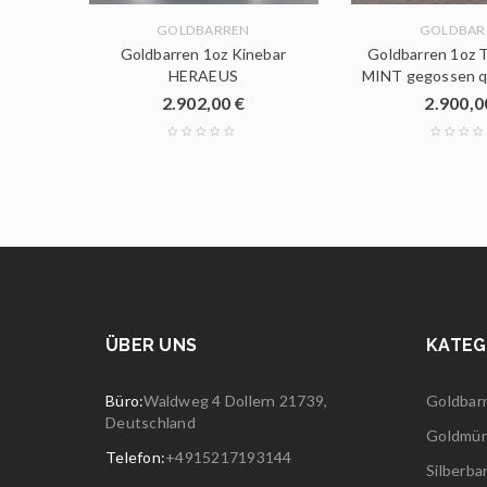
GOLDBARREN
GOLDBAR
PERTH
Goldbarren 1oz Kinebar
Goldbarren 1oz
HERAEUS
MINT gegossen q
2.902,00
€
2.900,
ÜBER UNS
KATEG
Büro:
Waldweg 4 Dollern 21739,
Goldbar
Deutschland
Goldmü
Telefon:
+4915217193144
Silberba