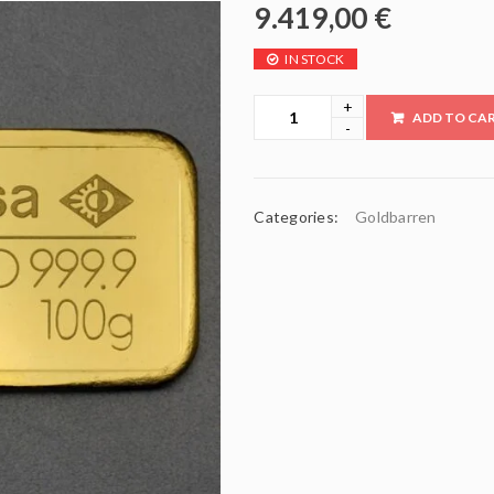
9.419,00
€
IN STOCK
ADD TO CA
Categories:
Goldbarren