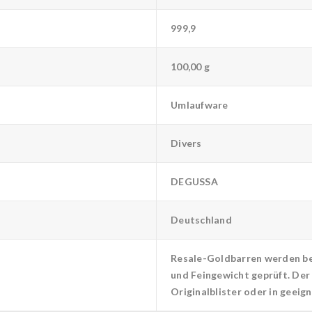
999,9
100,00 g
Umlaufware
Divers
DEGUSSA
Deutschland
Resale-Goldbarren werden bei
und Feingewicht geprüft. Der 
Originalblister oder in geeig