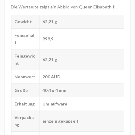
Die Wertseite zeigt ein Abbild von Queen Elisabeth II.
Gewicht
62,21 g
Feingehal
999,9
t
Feingewic
62,21 g
ht
Nennwert
200 AUD
Größe
40,4 x 4 mm
Erhaltung
Umlaufware
Verpacku
einzeln gekapselt
ng