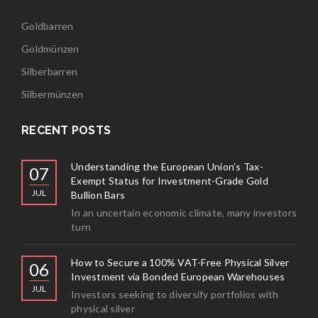
Goldbarren
Goldmünzen
Silberbarren
Silbermünzen
RECENT POSTS
Understanding the European Union’s Tax-
07
Exempt Status for Investment-Grade Gold
JUL
Bullion Bars
In an uncertain economic climate, many investors
turn
How to Secure a 100% VAT-Free Physical Silver
06
Investment via Bonded European Warehouses
JUL
Investors seeking to diversify portfolios with
physical silver