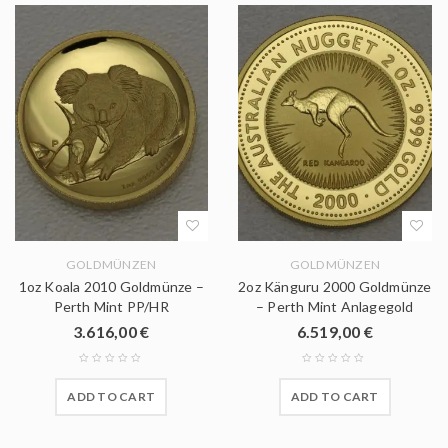
GOLDMÜNZEN
GOLDMÜNZEN
1oz Koala 2010 Goldmünze –
2oz Känguru 2000 Goldmünze
Perth Mint PP/HR
– Perth Mint Anlagegold
3.616,00
€
6.519,00
€
ADD TO CART
ADD TO CART