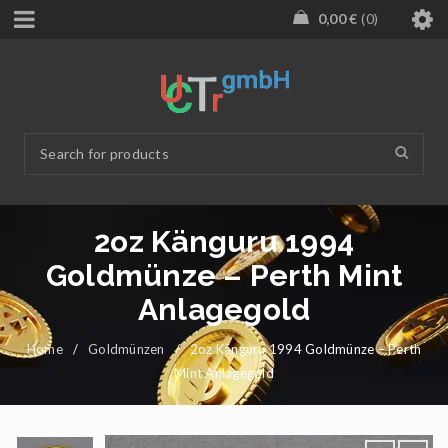
0,00
€
0
2oz Känguru 1994
Goldmünze – Perth Mint
Anlagegold
Home
/
Goldmünzen
/
2oz Känguru 1994 Goldmünze – Perth
Mint Anlagegold