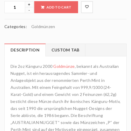
ADD TO CART
Categories:
Goldmünzen
DESCRIPTION
CUSTOM TAB
Die 2oz Känguru 2000
Goldmünze
, bekannt als Australian
Nugget, ist ein herausragendes Sammler- und
Anlageobjekt aus der renommierten Perth Mint in
Australien. Mit einem Feingehalt von 999,9/1000 (24-
Karat-Gold) und einem Gewicht von 2 Feinunzen (62,2g)
besticht diese Münze durch ihr ikonisches Känguru-Motiv,
das seit 1990 die ursprünglichen Nugget-Designs der
Serie ablöste, die 1986 begann. Die Beschriftung
„AUSTRALIAN NUGGET“ sowie das Münzzeichen „P“ der
Perth Mint sind auf der Motivseite eingeprägt, zusammen