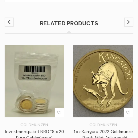
RELATED PRODUCTS
GOLDMÜNZEN
GOLDMÜNZEN
Investmentpaket BRD “8 x 20
1oz Känguru 2022 Goldmünze
Euro Goldmünzen”
– Perth Mint Anlagegold