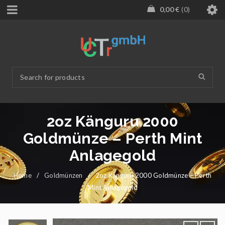
0,00
€
0
2oz Känguru 2000
Goldmünze – Perth Mint
Anlagegold
Home
/
Goldmünzen
/
2oz Känguru 2000 Goldmünze – Perth
Mint Anlagegold