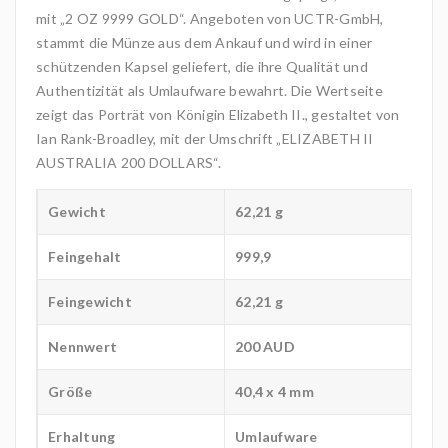
mit „2 OZ 9999 GOLD“. Angeboten von UCTR-GmbH,
stammt die Münze aus dem Ankauf und wird in einer
schützenden Kapsel geliefert, die ihre Qualität und
Authentizität als Umlaufware bewahrt. Die Wertseite
zeigt das Porträt von Königin Elizabeth II., gestaltet von
Ian Rank-Broadley, mit der Umschrift „ELIZABETH II
AUSTRALIA 200 DOLLARS“.
Gewicht
62,21 g
Feingehalt
999,9
Feingewicht
62,21 g
Nennwert
200 AUD
Größe
40,4 x 4 mm
Erhaltung
Umlaufware