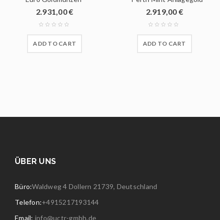
2.931,00
€
2.919,00
€
ADD TO CART
ADD TO CART
ÜBER UNS
Büro:
Waldweg 4 Dollern 21739, Deutschland
Telefon:
+4915217193144
Email:
info@uctr-gmbh.de