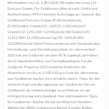
Wechselkurs von ca. 1,08 USD/EUR) ergibt das etwa 121
Euro pro Gramm. Für Goldbarren fallen je nach Größe und
Reinheit (meist 999,9 Feinheit) Aufschläge an: Gewicht des
GoldbarrenPreis pro Gramm (EUR)Gesamtpreis
(EUR)Quelle1 Gramm125–130125–130Gold.de10
Gramm122–1251.220–1.250Gold.de100 Gramm120–
12212.000–12.200Gold.de1 kg118–120118.000–
120.000Gold.de Diese Preise umfassen den Spotpreis plus
Herstellungs- und Vertriebspauschale. Im Jahresverlauf
2025 hat der Goldpreis um über 40 % zugelegt, getrieben
durch Handelskonflikte und Zentralbankkäufe. Für die
Goldpreis Prognose 2025 erwarten Analysten ein
Allzeithoch von bis zu 2.500 USD pro Unze bis Jahresende,
was Goldbarren kaufen jetzt attraktiv macht. Tipps für den
sicheren Kauf und die Lagerung von Goldbarren Um von
Goldbarren als Inflationshedge zu profitieren, ist der
richtige Einstieg entscheidend. Hier sind bewährte Tipps
für Goldbarren: Kaufen Sie bei zertifizierten Händlern:
Wählen Sie LBMA-zugelassene Barren (London Bullion