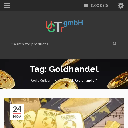
0,00
€
0
Tag: Goldhandel
Gold/Silber
/
Tagged "Goldhandel"
24
NOV