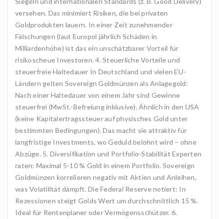
Siegeln und internationalen Standards (z. B. Good Delivery)
versehen. Das minimiert Risiken, die bei privaten
Goldprodukten lauern. In einer Zeit zunehmender
Fälschungen (laut Europol jährlich Schäden in
Milliardenhöhe) ist das ein unschätzbarer Vorteil für
risikoscheue Investoren. 4. Steuerliche Vorteile und
steuerfreie Haltedauer In Deutschland und vielen EU-
Ländern gelten Sovereign Goldmünzen als Anlagegold:
Nach einer Haltedauer von einem Jahr sind Gewinne
steuerfrei (MwSt.-Befreiung inklusive). Ähnlich in den USA
(keine Kapitalertragssteuer auf physisches Gold unter
bestimmten Bedingungen). Das macht sie attraktiv für
langfristige Investments, wo Geduld belohnt wird – ohne
Abzüge. 5. Diversifikation und Portfolio-Stabilität Experten
raten: Maximal 5-10 % Gold in einem Portfolio. Sovereign
Goldmünzen korrelieren negativ mit Aktien und Anleihen,
was Volatilität dämpft. Die Federal Reserve notiert: In
Rezessionen steigt Golds Wert um durchschnittlich 15 %.
Ideal für Rentenplaner oder Vermögensschützer. 6.