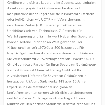
Greifbare und sichere Lagerung Im Gegensatz zu digitalen
Assets sind physische Goldmünzen fassbar und
manipulationssicher. Lagern Sie sie in Bankschließfächern
oder bei Händlern wie UCTR – mit Versicherung. In
unsicheren Zeiten (z. B. Cyberangriffe) bieten sie
Unabhängigkeit von Technologie. 7. Potenzial für
Wertsteigerung und Sammlerwert Neben dem Spotpreis
können seltene Editionen an Wert gewinnen. Der
Krügerrand hat seit 1970 über 500 % zugelegt. Für
langfristige Investments ist das ein Bonus: Kombinieren
Sie Wertschutz mit Aufwertungspotenzial. Warum UCTR
GmbH der ideale Partner für Ihren Sovereign Goldmünzen-
Kauf ist Universal Chemical Trading GmbH ist Ihr
zuverlässiger Lieferant für Sovereign Goldmünzen in
Europa, den USA und Südamerika. Mit über 15 Jahren
Expertise in Edelmetallhandel und globalen
Logistiknetzwerken sorgen wir für diskrete Lieferungen
und faire Preise. Ob Krügerrand oder Eagle: Unsere
Münzen erfüllen höchste Standards. Kontaktieren Sie uns