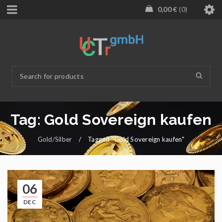
0,00
€
0
Tag: Gold Sovereign kaufen
Gold/Silber
/
Tagged "Gold Sovereign kaufen"
06
DEC