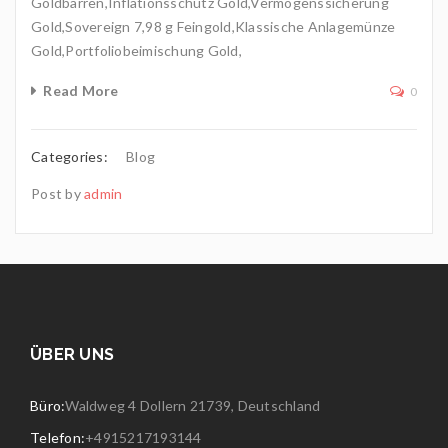
Goldbarren,Inflationsschutz Gold,Vermögenssicherung
Gold,Sovereign 7,98 g Feingold,Klassische Anlagemünze
Gold,Portfoliobeimischung Gold,
Read More
0
Categories:
Blog
Post by
admin
ÜBER UNS
Büro:
Waldweg 4 Dollern 21739, Deutschland
Telefon:
+4915217193144