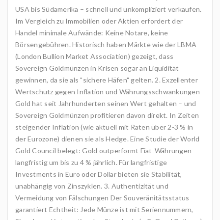
USA bis Südamerika – schnell und unkompliziert verkaufen.
Im Vergleich zu Immobilien oder Aktien erfordert der
Handel minimale Aufwände: Keine Notare, keine
Börsengebühren. Historisch haben Märkte wie der LBMA
(London Bullion Market Association) gezeigt, dass
Sovereign Goldmünzen in Krisen sogar an Liquidität
gewinnen, da sie als "sichere Häfen" gelten. 2. Exzellenter
Wertschutz gegen Inflation und Währungsschwankungen
Gold hat seit Jahrhunderten seinen Wert gehalten – und
Sovereign Goldmünzen profitieren davon direkt. In Zeiten
steigender Inflation (wie aktuell mit Raten über 2-3 % in
der Eurozone) dienen sie als Hedge. Eine Studie der World
Gold Council belegt: Gold outperformt Fiat-Währungen
langfristig um bis zu 4 % jährlich. Für langfristige
Investments in Euro oder Dollar bieten sie Stabilität,
unabhängig von Zinszyklen. 3. Authentizität und
Vermeidung von Fälschungen Der Souveränitätsstatus
garantiert Echtheit: Jede Münze ist mit Seriennummern,