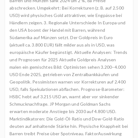
Barren und Münzen sank 2024 um 2 %, da Preise
abschrecken. Umgekehrt: Bei Korrekturen (z. B. auf 2.500
USD) wird physisches Gold attraktiver, wie Engpässe bei
Händlern zeigen. 3. Regionale Unterschiede In Europa und
den USA boomt der Handel mit Barren, während
Südamerika auf Münzen setzt. Der Goldpreis in Euro
(aktuell ca. 3.800 EUR) fällt milder aus als in USD, was
europäische Käufer begünstigt. Aktuelle Analysen: Trends
und Prognosen für 2025 Aktuelle Goldpreis Analysen
malen ein gemischtes Bild: Optimisten sehen 3.200–4.000
USD Ende 2025, getrieben von Zentralbankkäufen und
Geopolitik. Pessimisten warnen vor Korrekturen auf 2.400
USD, falls Spekulationen abflachen. Prognose-Barometer:
HSBC hebt auf 3.215 USD an, warnt aber vor sinkender
Schmucknachfrage. JP Morgan und Goldman Sachs
erwarten moderate Anstiege bis 2030 auf 4.800 USD.
Marktindikatoren: Die Gold-Öl-Ratio und Dow-Gold-Ratio
deuten auf anhaltende Stärke hin. Physische Knappheit bei
Barren treibt Preise über Spotniveau. FaktorAuswirkung