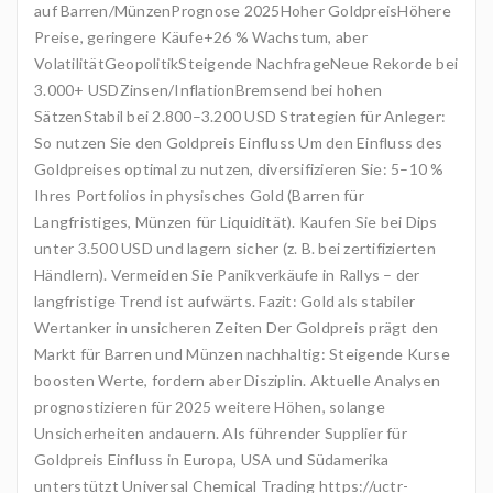
auf Barren/MünzenPrognose 2025Hoher GoldpreisHöhere
Preise, geringere Käufe+26 % Wachstum, aber
VolatilitätGeopolitikSteigende NachfrageNeue Rekorde bei
3.000+ USDZinsen/InflationBremsend bei hohen
SätzenStabil bei 2.800–3.200 USD Strategien für Anleger:
So nutzen Sie den Goldpreis Einfluss Um den Einfluss des
Goldpreises optimal zu nutzen, diversifizieren Sie: 5–10 %
Ihres Portfolios in physisches Gold (Barren für
Langfristiges, Münzen für Liquidität). Kaufen Sie bei Dips
unter 3.500 USD und lagern sicher (z. B. bei zertifizierten
Händlern). Vermeiden Sie Panikverkäufe in Rallys – der
langfristige Trend ist aufwärts. Fazit: Gold als stabiler
Wertanker in unsicheren Zeiten Der Goldpreis prägt den
Markt für Barren und Münzen nachhaltig: Steigende Kurse
boosten Werte, fordern aber Disziplin. Aktuelle Analysen
prognostizieren für 2025 weitere Höhen, solange
Unsicherheiten andauern. Als führender Supplier für
Goldpreis Einfluss in Europa, USA und Südamerika
unterstützt Universal Chemical Trading https://uctr-