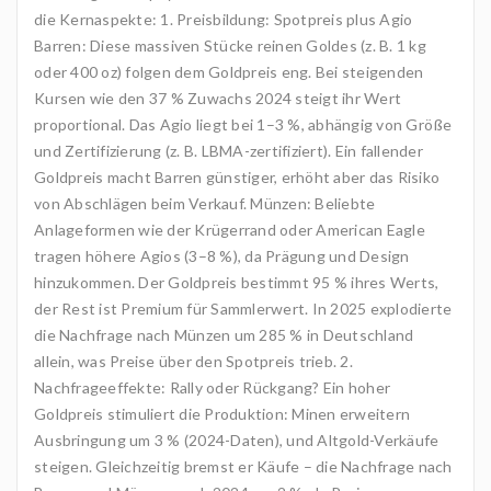
die Kernaspekte: 1. Preisbildung: Spotpreis plus Agio
Barren: Diese massiven Stücke reinen Goldes (z. B. 1 kg
oder 400 oz) folgen dem Goldpreis eng. Bei steigenden
Kursen wie den 37 % Zuwachs 2024 steigt ihr Wert
proportional. Das Agio liegt bei 1–3 %, abhängig von Größe
und Zertifizierung (z. B. LBMA-zertifiziert). Ein fallender
Goldpreis macht Barren günstiger, erhöht aber das Risiko
von Abschlägen beim Verkauf. Münzen: Beliebte
Anlageformen wie der Krügerrand oder American Eagle
tragen höhere Agios (3–8 %), da Prägung und Design
hinzukommen. Der Goldpreis bestimmt 95 % ihres Werts,
der Rest ist Premium für Sammlerwert. In 2025 explodierte
die Nachfrage nach Münzen um 285 % in Deutschland
allein, was Preise über den Spotpreis trieb. 2.
Nachfrageeffekte: Rally oder Rückgang? Ein hoher
Goldpreis stimuliert die Produktion: Minen erweitern
Ausbringung um 3 % (2024-Daten), und Altgold-Verkäufe
steigen. Gleichzeitig bremst er Käufe – die Nachfrage nach