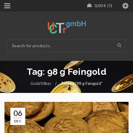
0,00
€
0
Tag: 98 g Feingold
Gold/Silber
/
Tagged "98 g Feingold"
06
DEC