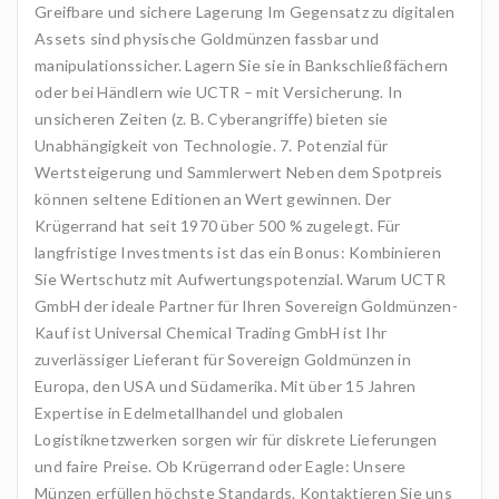
Greifbare und sichere Lagerung Im Gegensatz zu digitalen
Assets sind physische Goldmünzen fassbar und
manipulationssicher. Lagern Sie sie in Bankschließfächern
oder bei Händlern wie UCTR – mit Versicherung. In
unsicheren Zeiten (z. B. Cyberangriffe) bieten sie
Unabhängigkeit von Technologie. 7. Potenzial für
Wertsteigerung und Sammlerwert Neben dem Spotpreis
können seltene Editionen an Wert gewinnen. Der
Krügerrand hat seit 1970 über 500 % zugelegt. Für
langfristige Investments ist das ein Bonus: Kombinieren
Sie Wertschutz mit Aufwertungspotenzial. Warum UCTR
GmbH der ideale Partner für Ihren Sovereign Goldmünzen-
Kauf ist Universal Chemical Trading GmbH ist Ihr
zuverlässiger Lieferant für Sovereign Goldmünzen in
Europa, den USA und Südamerika. Mit über 15 Jahren
Expertise in Edelmetallhandel und globalen
Logistiknetzwerken sorgen wir für diskrete Lieferungen
und faire Preise. Ob Krügerrand oder Eagle: Unsere
Münzen erfüllen höchste Standards. Kontaktieren Sie uns