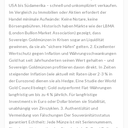
USA bis Südamerika – schnell und unkompliziert verkaufen.
Im Vergleich zu Immobilien oder Aktien erfordert der
Handel minimale Aufwände: Keine Notare, keine
Börsengebühren. Historisch haben Märkte wie der LBMA
(London Bullion Market Association) gezeigt, dass
Sovereign Goldmünzen in Krisen sogar an Liquidität
gewinnen, da sie als "sichere Häfen" gelten. 2. Exzellenter
Wertschutz gegen Inflation und Währungsschwankungen
Gold hat seit Jahrhunderten seinen Wert gehalten – und
Sovereign Goldmünzen profitieren davon direkt. In Zeiten
steigender Inflation (wie aktuell mit Raten über 2-3 % in
der Eurozone) dienen sie als Hedge. Eine Studie der World
Gold Council belegt: Gold outperformt Fiat-Währungen
langfristig um bis zu 4 % jährlich. Für langfristige
Investments in Euro oder Dollar bieten sie Stabilität,
unabhängig von Zinszyklen. 3. Authentizität und
Vermeidung von Fälschungen Der Souveränitätsstatus
garantiert Echtheit: Jede Münze ist mit Seriennummern,