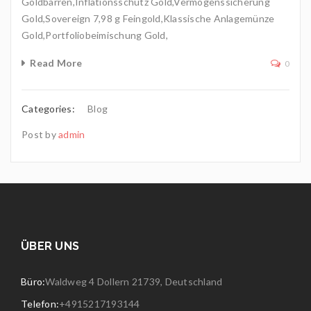
Goldbarren,Inflationsschutz Gold,Vermögenssicherung
Gold,Sovereign 7,98 g Feingold,Klassische Anlagemünze
Gold,Portfoliobeimischung Gold,
Read More
0
Categories:
Blog
Post by
admin
ÜBER UNS
Büro:
Waldweg 4 Dollern 21739, Deutschland
Telefon:
+4915217193144