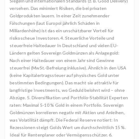
Siegeln und internationalen Standards (z. B. Good Delivery)
versehen. Das minimiert Risiken, die bei privaten
Goldprodukten lauern. In einer Zeit zunehmender
Fälschungen (laut Europol jährlich Schäden in
Milliardenhöhe) ist das ein unschätzbarer Vorteil für
risikoscheue Investoren. 4. Steuerliche Vorteile und
steuerfreie Haltedauer In Deutschland und vielen EU-
Ländern gelten Sovereign Goldmünzen als Anlagegold:
Nach einer Haltedauer von einem Jahr sind Gewinne
steuerfrei (MwSt.-Befreiung inklusive). Ähnlich in den USA
(keine Kapitalertragssteuer auf physisches Gold unter
bestimmten Bedingungen). Das macht sie attraktiv für
langfristige Investments, wo Geduld belohnt wird – ohne
Abzüge. 5. Diversifikation und Portfolio-Stabilität Experten
raten: Maximal 5-10 % Gold in einem Portfolio. Sovereign
Goldmünzen korrelieren negativ mit Aktien und Anleihen,
was Volatilität dämpft. Die Federal Reserve notiert: In
Rezessionen steigt Golds Wert um durchschnittlich 15 %.
Ideal für Rentenplaner oder Vermögensschützer. 6.