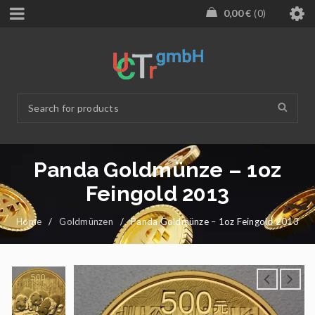
0,00
€
0
Panda Goldmünze – 1oz
Feingold 2013
Home
/
Goldmünzen
/
Panda Goldmünze – 1oz Feingold 2013