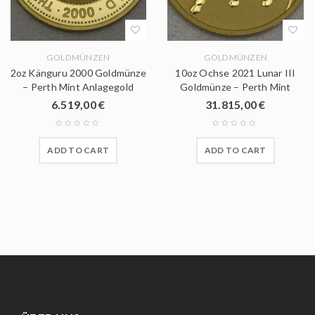
GOLDMÜNZEN
GOLDMÜNZEN
2oz Känguru 2000 Goldmünze
10oz Ochse 2021 Lunar III
– Perth Mint Anlagegold
Goldmünze – Perth Mint
6.519,00
€
31.815,00
€
ADD TO CART
ADD TO CART