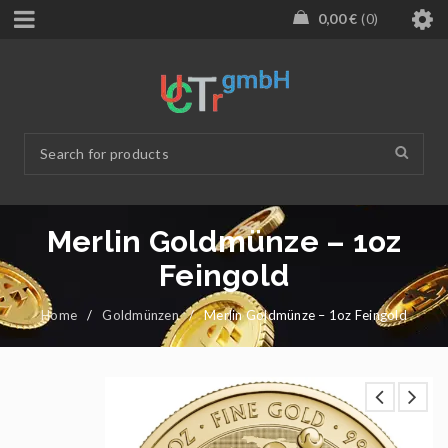
0,00
€
0
Merlin Goldmünze – 1oz
Feingold
Home
/
Goldmünzen
/
Merlin Goldmünze – 1oz Feingold