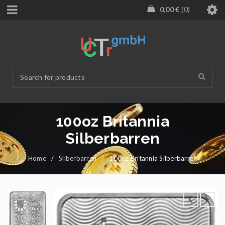
0,00
€
0
100oz Britannia
Silberbarren
Home
/
Silberbarren
/
100oz Britannia Silberbarren