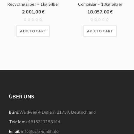
Recyclingsilber – 1kg Silber
CombiBar – 10kg Silber
2.001,00
€
18.057,00
€
ADD TO CART
ADD TO CART
ÜBER UNS
Büro:
Waldweg 4 Dollern 21739, Deutschland
Telefon:
+4915217193144
Email:
info@uctr-gmbh.de